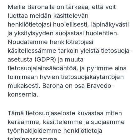
Meille Baronalla on tärkeää, että voit
luottaa meidän käsittelevän
henkilötietojasi huolellisesti, läpinäkyvästi
ja yksityisyyden suojastasi huolehtien.
Noudatamme henkilötietojasi
käsitellessämme tarkoin yleistä tietosuoja-
asetusta (GDPR) ja muuta
tietosuojalainsäädäntöä, ja pyrimme aina
toimimaan hyvien tietosuojakäytäntöjen
mukaisesti. Barona on osa Bravedo-
konsernia.
Tämä tietosuojaseloste kuvastaa miten
keräämme, käsittelemme ja suojaamme
työnhakijoidemme henkilötietoja
toiminnassamme.