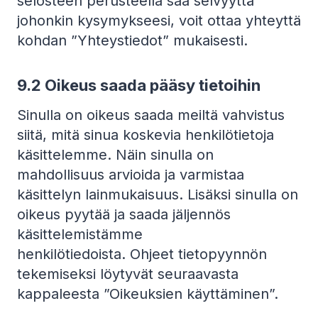
selosteen perusteella saa selvyyttä
johonkin kysymykseesi, voit ottaa yhteyttä
kohdan ”Yhteystiedot” mukaisesti.
9.2 Oikeus saada pääsy tietoihin
Sinulla on oikeus saada meiltä vahvistus
siitä, mitä sinua koskevia henkilötietoja
käsittelemme. Näin sinulla on
mahdollisuus arvioida ja varmistaa
käsittelyn lainmukaisuus. Lisäksi sinulla on
oikeus pyytää ja saada jäljennös
käsittelemistämme
henkilötiedoista. Ohjeet tietopyynnön
tekemiseksi löytyvät seuraavasta
kappaleesta ”Oikeuksien käyttäminen”.