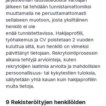
järjestelmän taustatiedoista varoajan
jälkeen tai tehdään tunnistamattomiksi
muuttamalla ne peruuttamattomasti
sellaiseen muotoon, josta yksittäinen
henkilö ei ole
enää tunnistettavissa. Hakijaprofiili,
työhakemus ja CV poistetaan 2 vuoden
kuluttua siitä, kun henkilö on viimeksi
päivittänyt tietojaan. Rekrytointiprosessin
aikana tehtyjä arviointeja, kuten
rekrytoijien laatimia arvioita ja mahdollisien
persoonallisuus- tai kykytestien tuloksia,
säilytetään yhtä kauan kuin hakijaprofiilin
muita tietoja.
9 Rekisteröityjen henkilöiden