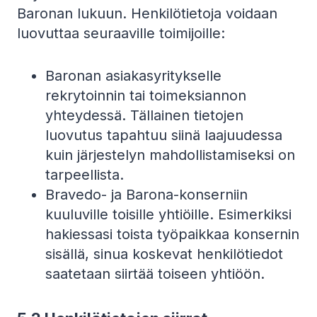
Baronan lukuun. Henkilötietoja voidaan
luovuttaa seuraaville toimijoille:
Baronan asiakasyritykselle
rekrytoinnin tai toimeksiannon
yhteydessä. Tällainen tietojen
luovutus tapahtuu siinä laajuudessa
kuin järjestelyn mahdollistamiseksi on
tarpeellista.
Bravedo- ja Barona-konserniin
kuuluville toisille yhtiöille. Esimerkiksi
hakiessasi toista työpaikkaa konsernin
sisällä, sinua koskevat henkilötiedot
saatetaan siirtää toiseen yhtiöön.