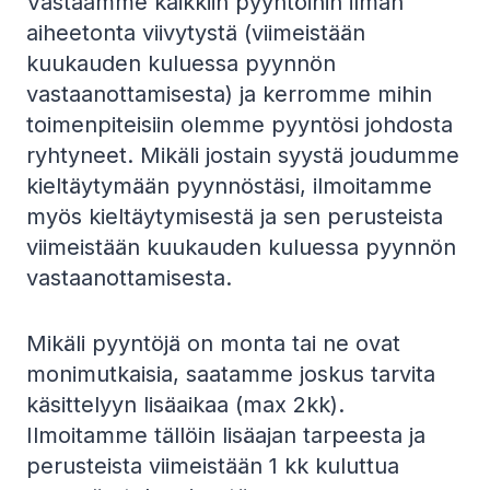
Vastaamme kaikkiin pyyntöihin ilman
aiheetonta viivytystä (viimeistään
kuukauden kuluessa pyynnön
vastaanottamisesta) ja kerromme mihin
toimenpiteisiin olemme pyyntösi johdosta
ryhtyneet. Mikäli jostain syystä joudumme
kieltäytymään pyynnöstäsi, ilmoitamme
myös kieltäytymisestä ja sen perusteista
viimeistään kuukauden kuluessa pyynnön
vastaanottamisesta.
Mikäli pyyntöjä on monta tai ne ovat
monimutkaisia, saatamme joskus tarvita
käsittelyyn lisäaikaa (max 2kk).
Ilmoitamme tällöin lisäajan tarpeesta ja
perusteista viimeistään 1 kk kuluttua