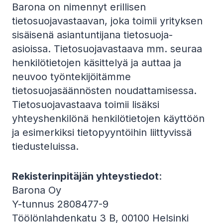
Barona on nimennyt erillisen
tietosuojavastaavan, joka toimii yrityksen
sisäisenä asiantuntijana tietosuoja-
asioissa. Tietosuojavastaava mm. seuraa
henkilötietojen käsittelyä ja auttaa ja
neuvoo työntekijöitämme
tietosuojasäännösten noudattamisessa.
Tietosuojavastaava toimii lisäksi
yhteyshenkilönä henkilötietojen käyttöön
ja esimerkiksi tietopyyntöihin liittyvissä
tiedusteluissa.
Rekisterinpitäjän yhteystiedot
:
Barona Oy
Y-tunnus 2808477-9
Töölönlahdenkatu 3 B, 00100 Helsinki