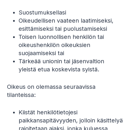
Suostumuksellasi
Oikeudellisen vaateen laatimiseksi,
esittämiseksi tai puolustamiseksi
Toisen luonnollisen henkilön tai
oikeushenkilön oikeuksien
suojaamiseksi tai
Tärkeää unionin tai jäsenvaltion
yleistä etua koskevista syistä.
Oikeus on olemassa seuraavissa
tilanteissa:
Kiistät henkilötietojesi
paikkansapitävyyden, jolloin käsittelyä
rajoitetaan ajaksi, jonka kuluessa