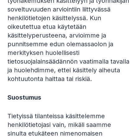
työhakemuksen käsittelyyn ja työnhakijan
soveltuvuuden arviointiin liittyvässä
henkilötietojen käsittelyssä. Kun
oikeutettua etua käytetään
käsittelyperusteena, arvioimme ja
punnitsemme edun olemassaolon ja
merkityksen huolellisesti
tietosuojalainsäädännön vaatimalla tavalla
ja huolehdimme, ettei käsittely aiheuta
kohtuutonta haittaa tai riskiä.
Suostumus
Tietyissä tilanteissa käsittelemme
henkilötietojasi vain, mikäli saamme
sinulta etukäteen nimenomaisen