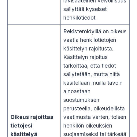
lakisääteinen velvollisuus
säilyttää kyseiset
henkilötiedot.
Rekisteröidyillä on oikeus
vaatia henkilötietojen
käsittelyn rajoitusta.
Käsittelyn rajoitus
tarkoittaa, että tiedot
säilytetään, mutta niitä
käsitellään muilla tavoin
ainoastaan
suostumuksen
perusteella, oikeudellista
Oikeus rajoittaa
vaatimusta varten, toisen
tietojesi
henkilön oikeuksien
käsittelyä
suojaamiseksi tai tärkeää