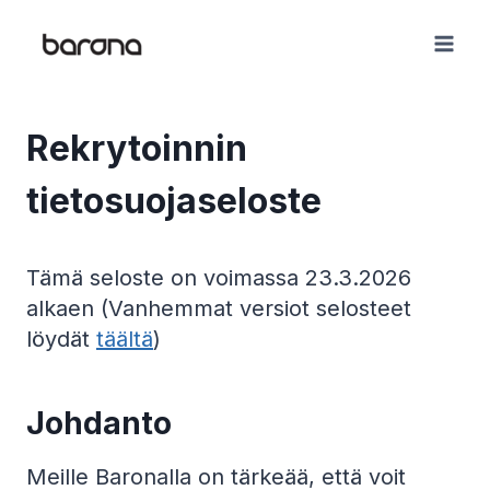
Skip
to
content
Rekrytoinnin
tietosuojaseloste
Tämä seloste on voimassa 23.3.2026
alkaen (Vanhemmat versiot selosteet
löydät
täältä
)
Johdanto
Meille Baronalla on tärkeää, että voit