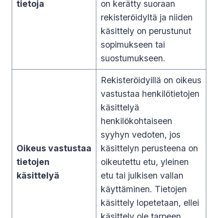
tietoja
on kerätty suoraan
rekisteröidyltä ja niiden
käsittely on perustunut
sopimukseen tai
suostumukseen.
Rekisteröidyillä on oikeus
vastustaa henkilötietojen
käsittelyä
henkilökohtaiseen
syyhyn vedoten, jos
Oikeus vastustaa
käsittelyn perusteena on
tietojen
oikeutettu etu, yleinen
käsittelyä
etu tai julkisen vallan
käyttäminen. Tietojen
käsittely lopetetaan, ellei
käsittely ole tarpeen