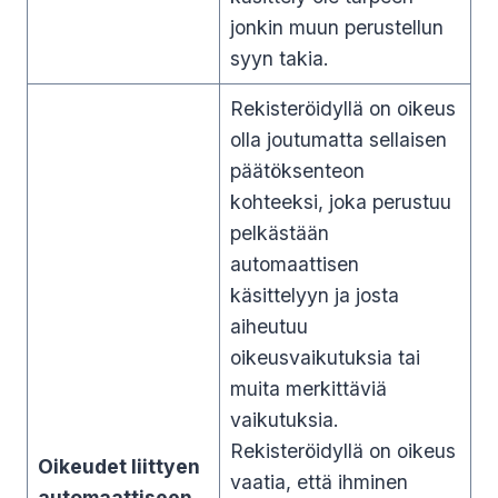
jonkin muun perustellun
syyn takia.
Rekisteröidyllä on oikeus
olla joutumatta sellaisen
päätöksenteon
kohteeksi, joka perustuu
pelkästään
automaattisen
käsittelyyn ja josta
aiheutuu
oikeusvaikutuksia tai
muita merkittäviä
vaikutuksia.
Rekisteröidyllä on oikeus
Oikeudet liittyen
vaatia, että ihminen
automaattiseen