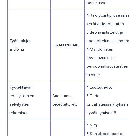
palvelussa
* Rekrytointiprosessissa
kerätyt tiedot, kuten
videohaastattelut ja
Työnhakijan
haastattelumuistiinpanot
Oikeutettu etu
arviointi
* Mahdollisten
soveltuvuus- ja
persoonallisuustestien
tulokset
Työtehtävän
* Luottotiedot
edellyttämien
Suostumus,
* Tieto
selvitysten
oikeutettu etu
turvallisuusselvityksen
tekeminen
hyväksymisestä
* Nimi
* Sähköpostiosoite