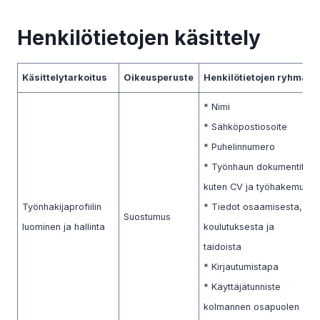
Henkilötietojen käsittely
Käsittelytarkoitus
Oikeusperuste
Henkilötietojen ryhmät
* Nimi
* Sähköpostiosoite
* Puhelinnumero
* Työnhaun dokumentit,
kuten CV ja työhakemus
Työnhakijaprofiilin
* Tiedot osaamisesta,
Suostumus
luominen ja hallinta
koulutuksesta ja
taidoista
* Kirjautumistapa
* Käyttäjätunniste
kolmannen osapuolen