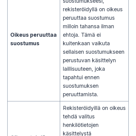
suostumukseesi,
rekisteröidyllä on oikeus
peruuttaa suostumus
milloin tahansa ilman
Oikeus peruuttaa
ehtoja. Tämä ei
suostumus
kuitenkaan vaikuta
sellaisen suostumukseen
perustuvan käsittelyn
laillisuuteen, joka
tapahtui ennen
suostumuksen
peruuttamista.
Rekisteröidyillä on oikeus
tehdä valitus
henkilötietojen
käsittelystä