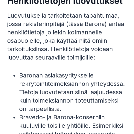
Henkilötietojen luovutukset
Luovutuksella tarkoitetaan tapahtumaa,
jossa rekisterinpitäjä (tässä Barona) antaa
henkilötietoja jollekin kolmannelle
osapuolelle, joka käyttää niitä omiin
tarkoituksiinsa. Henkilötietoja voidaan
luovuttaa seuraaville toimijoille:
Baronan asiakasyritykselle
rekrytointitoimeksiannon yhteydessä.
Tietoja luovutetaan siinä laajuudessa
kuin toimeksiannon toteuttamiseksi
on tarpeellista.
Bravedo- ja Barona-konserniin
kuuluville toisille yhtiöille. Esimerkiksi