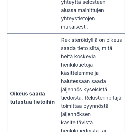
yhteyttä selosteen
alussa mainittujen
yhteystietojen
mukaisesti.
Rekisteröidyillä on oikeus
saada tieto siitä, mitä
heitä koskevia
henkilötietoja
käsittelemme ja
halutessaan saada
jäljennös kyseisistä
Oikeus saada
tiedoista. Rekisterinpitäjä
tutustua tietoihin
toimittaa pyynnöstä
jäljennöksen
käsiteltävistä
henkilötiedoista tai