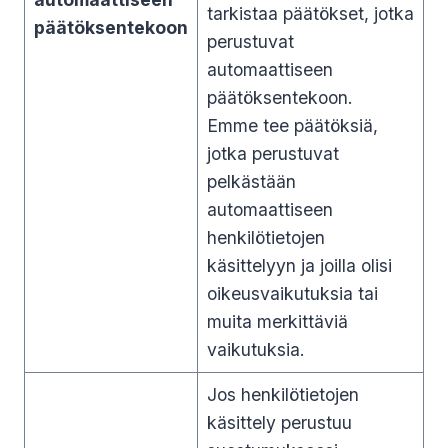
tarkistaa päätökset, jotka
päätöksentekoon
perustuvat
automaattiseen
päätöksentekoon.
Emme tee päätöksiä,
jotka perustuvat
pelkästään
automaattiseen
henkilötietojen
käsittelyyn ja joilla olisi
oikeusvaikutuksia tai
muita merkittäviä
vaikutuksia.
Jos henkilötietojen
käsittely perustuu