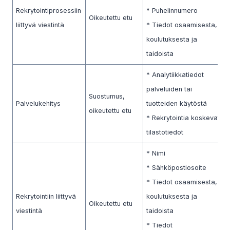
Rekrytointiprosessiin
* Puhelinnumero
Oikeutettu etu
liittyvä viestintä
* Tiedot osaamisesta,
koulutuksesta ja
taidoista
* Analytiikkatiedot
palveluiden tai
Suostumus,
Palvelukehitys
tuotteiden käytöstä
oikeutettu etu
* Rekrytointia koskevat
tilastotiedot
* Nimi
* Sähköpostiosoite
* Tiedot osaamisesta,
Rekrytointiin liittyvä
koulutuksesta ja
Oikeutettu etu
viestintä
taidoista
* Tiedot