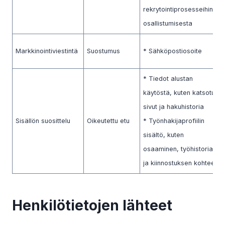
rekrytointiprosesseihin
osallistumisesta
Markkinointiviestintä
Suostumus
* Sähköpostiosoite
* Tiedot alustan
käytöstä, kuten katsotut
sivut ja hakuhistoria
Sisällön suosittelu
Oikeutettu etu
* Työnhakijaprofiilin
sisältö, kuten
osaaminen, työhistoria
ja kiinnostuksen kohteet
Henkilötietojen lähteet