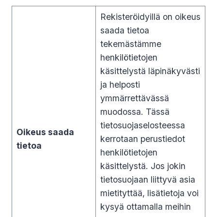
Rekisteröidyillä on oikeus
saada tietoa
tekemästämme
henkilötietojen
käsittelystä läpinäkyvästi
ja helposti
ymmärrettävässä
muodossa. Tässä
tietosuojaselosteessa
Oikeus saada
kerrotaan perustiedot
tietoa
henkilötietojen
käsittelystä. Jos jokin
tietosuojaan liittyvä asia
mietityttää, lisätietoja voi
kysyä ottamalla meihin