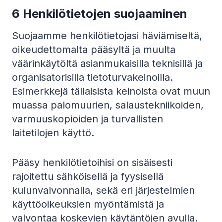
6
Henkilötietojen suojaaminen
Suojaamme henkilötietojasi häviämiseltä,
oikeudettomalta pääsyltä ja muulta
väärinkäytöltä asianmukaisilla teknisillä ja
organisatorisilla tietoturvakeinoilla.
Esimerkkejä tällaisista keinoista ovat muun
muassa palomuurien, salaustekniikoiden,
varmuuskopioiden ja turvallisten
laitetilojen käyttö.
Pääsy henkilötietoihisi on sisäisesti
rajoitettu sähköisellä ja fyysisellä
kulunvalvonnalla, sekä eri järjestelmien
käyttöoikeuksien myöntämistä ja
valvontaa koskevien käytäntöjen avulla.