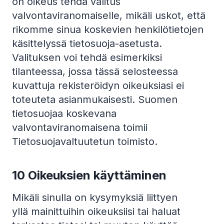
on oikeus tehdä valitus
valvontaviranomaiselle, mikäli uskot, että
rikomme sinua koskevien henkilötietojen
käsittelyssä tietosuoja-asetusta.
Valituksen voi tehdä esimerkiksi
tilanteessa, jossa tässä selosteessa
kuvattuja rekisteröidyn oikeuksiasi ei
toteuteta asianmukaisesti. Suomen
tietosuojaa koskevana
valvontaviranomaisena toimii
Tietosuojavaltuutetun toimisto.
10
Oikeuksien käyttäminen
Mikäli sinulla on kysymyksiä liittyen
yllä mainittuihin oikeuksiisi tai haluat