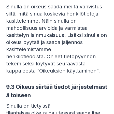
Sinulla on oikeus saada meiltä vahvistus
siitä, mitä sinua koskevia henkilötietoja
käsittelemme. Näin sinulla on
mahdollisuus arvioida ja varmistaa
käsittelyn lainmukaisuus. Lisäksi sinulla on
oikeus pyytää ja saada jäljennös
käsittelemistämme
henkilötiedoista. Ohjeet tietopyynnön
tekemiseksi löytyvät seuraavasta
kappaleesta ”Oikeuksien käyttäminen”.
9.3
Oikeus siirtää tiedot järjestelmäst
ä toiseen
Sinulla on tietyissä
tilanteissa oikeus halutessasi saada itse