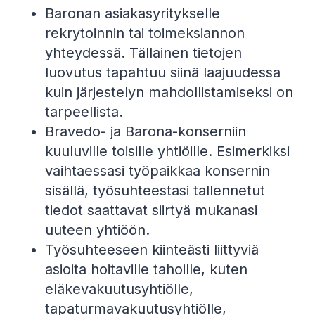
Baronan asiakasyritykselle
rekrytoinnin tai toimeksiannon
yhteydessä. Tällainen tietojen
luovutus tapahtuu siinä laajuudessa
kuin järjestelyn mahdollistamiseksi on
tarpeellista.
Bravedo- ja Barona-konserniin
kuuluville toisille yhtiöille. Esimerkiksi
vaihtaessasi työpaikkaa konsernin
sisällä, työsuhteestasi tallennetut
tiedot saattavat siirtyä mukanasi
uuteen yhtiöön.
Työsuhteeseen kiinteästi liittyviä
asioita hoitaville tahoille, kuten
eläkevakuutusyhtiölle,
tapaturmavakuutusyhtiölle,