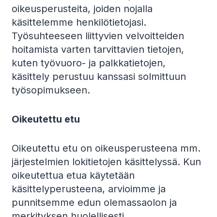
oikeusperusteita, joiden nojalla
käsittelemme henkilötietojasi.
Työsuhteeseen liittyvien velvoitteiden
hoitamista varten tarvittavien tietojen,
kuten työvuoro- ja palkkatietojen,
käsittely perustuu kanssasi solmittuun
työsopimukseen.
Oikeutettu etu
Oikeutettu etu on oikeusperusteena mm.
järjestelmien lokitietojen käsittelyssä. Kun
oikeutettua etua käytetään
käsittelyperusteena, arvioimme ja
punnitsemme edun olemassaolon ja
merkityksen huolellisesti