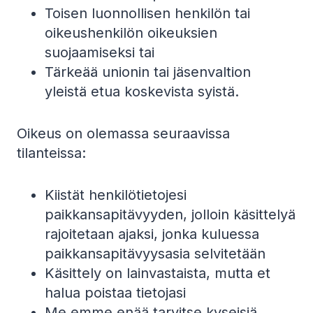
Toisen luonnollisen henkilön tai
oikeushenkilön oikeuksien
suojaamiseksi tai
Tärkeää unionin tai jäsenvaltion
yleistä etua koskevista syistä.
Oikeus on olemassa seuraavissa
tilanteissa:
Kiistät henkilötietojesi
paikkansapitävyyden, jolloin käsittelyä
rajoitetaan ajaksi, jonka kuluessa
paikkansapitävyysasia selvitetään
Käsittely on lainvastaista, mutta et
halua poistaa tietojasi
Me emme enää tarvitse kyseisiä