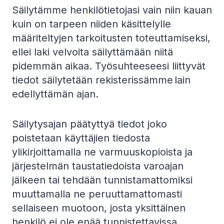
Säilytämme henkilötietojasi vain niin kauan
kuin on tarpeen niiden käsittelylle
määriteltyjen tarkoitusten toteuttamiseksi,
ellei laki velvoita säilyttämään niitä
pidemmän aikaa. Työsuhteeseesi liittyvät
tiedot säilytetään rekisterissämme lain
edellyttämän ajan.
Säilytysajan päätyttyä tiedot joko
poistetaan käyttäjien tiedosta
ylikirjoittamalla ne varmuuskopioista ja
järjestelmän taustatiedoista varoajan
jälkeen tai tehdään tunnistamattomiksi
muuttamalla ne peruuttamattomasti
sellaiseen muotoon, josta yksittäinen
henkilö ei ole enää tunnistettavissa.