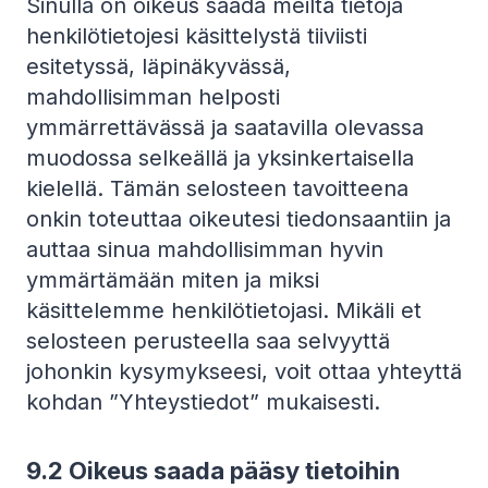
Sinulla on oikeus saada meiltä tietoja
henkilötietojesi käsittelystä tiiviisti
esitetyssä, läpinäkyvässä,
mahdollisimman helposti
ymmärrettävässä ja saatavilla olevassa
muodossa selkeällä ja yksinkertaisella
kielellä. Tämän selosteen tavoitteena
onkin toteuttaa oikeutesi tiedonsaantiin ja
auttaa sinua mahdollisimman hyvin
ymmärtämään miten ja miksi
käsittelemme henkilötietojasi. Mikäli et
selosteen perusteella saa selvyyttä
johonkin kysymykseesi, voit ottaa yhteyttä
kohdan ”Yhteystiedot” mukaisesti.
9.2
Oikeus saada pääsy tietoihin