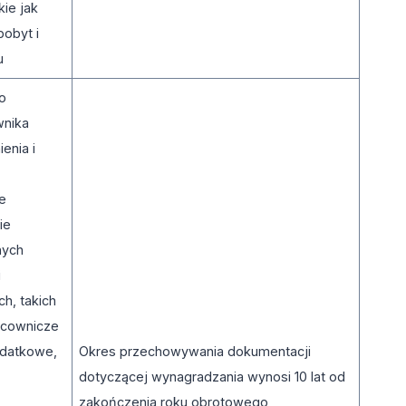
kie jak
pobyt i
tu
ko
wnika
enia i
we
ie
nych
i
h, takich
racownicze
odatkowe,
Okres przechowywania dokumentacji
dotyczącej wynagradzania wynosi 10 lat od
zakończenia roku obrotowego