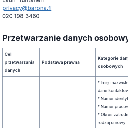
Lauri Huhtanen
privacy@barona.fi
020 198 3460
Przetwarzanie danych osobo
Cel
Kategorie da
przetwarzania
Podstawa prawna
osobowych
danych
* Imię i nazwis
dane kontakt
* Numer identy
* Numer praco
* Okres zatrudni
rodzaj umowy