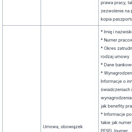
prawa pracy, ta
zezwolenie na 
kopia paszpor
* Imię i nazwis
* Numer praco
* Okres zatrudni
rodzaj umowy
* Dane banko
* Wynagrodzen
Informacje o in
świadczeniach 
wynagrodzeniac
jak benefity p
* Informacje p
takie jak numer
Umowa, obowiązek
PESEL (numer