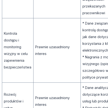
przekazanych
pracownikowi
* Dane związan
kontrolą dostęp
Kontrola
jak dane dotyc
dostępu i
korzystania z k
monitoring
Prawnie uzasadniony
elektronicznyc
wizyjny w celu
interes
* Nagrania z mo
zapewnienia
wizyjnego (opi
bezpieczeństwa
szczegółowo w
polityce prywa
* Dane analityc
Rozwój
dotyczące korz
Prawnie uzasadniony
produktów i
usług lub prod
interes
usług
* Statystyki do