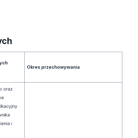
wych
nych
Okres przechowywania
ko oraz
owe
fikacyjny
wnika
enia i