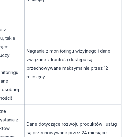
e z
u, takie
zące
Nagrania z monitoringu wizyjnego i dane
luczy
związane z kontrolą dostępu są
h
przechowywane maksymalnie przez 12
nitoringu
miesięcy
sane
 osobnej
tności)
zne
ystania z
Dane dotyczące rozwoju produktów i usług
uktów
są przechowywane przez 24 miesiące
tyczące