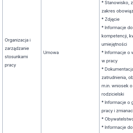
* Stanowisko, z
zakres obowi
* Zdjęcie
* Informacje d
kompetencji, kwa
Organizacja i
umiejętności
zarządzanie
Umowa
* Informacje o
stosunkami
w pracy
pracy
* Dokumentacj
zatrudnienia, 
m.in. wniosek o
rodzicielski
* Informacje o
pracy i zmiana
* Obywatelstw
* Informacje d