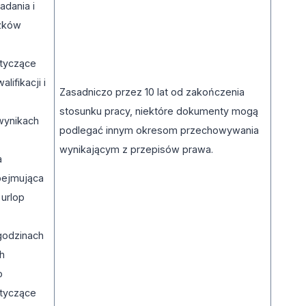
adania i
ązków
otyczące
lifikacji i
Zasadniczo przez 10 lat od zakończenia
stosunku pracy, niektóre dokumenty mogą
 wynikach
podlegać innym okresom przechowywania
wynikającym z przepisów prawa.
a
obejmująca
 urlop
 godzinach
ch
o
otyczące