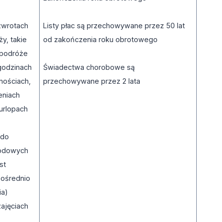
 zwrotach
Listy płac są przechowywane przez 50 lat
y, takie
od zakończenia roku obrotowego
a podróże
 godzinach
Świadectwa chorobowe są
nościach,
przechowywane przez 2 lata
eniach
urlopach
 do
odowych
st
pośrednio
ia)
zajęciach