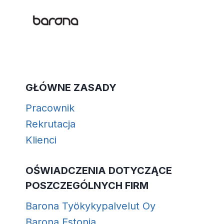
Skip
to
content
GŁÓWNE ZASADY
Pracownik
Rekrutacja
Klienci
OŚWIADCZENIA DOTYCZĄCE
POSZCZEGÓLNYCH FIRM
Barona Työkykypalvelut Oy
Barona Estonia